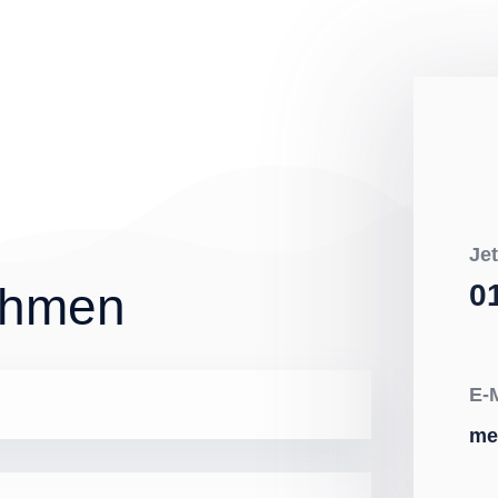
Jet
nehmen
0
E-
me