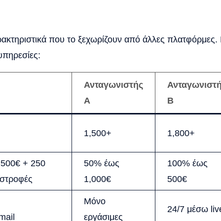
ρακτηριστικά που το ξεχωρίζουν από άλλες πλατφόρμες.
υπηρεσίες:
Ανταγωνιστής
Ανταγωνιστ
A
B
1,500+
1,800+
,500€ + 250
50% έως
100% έως
ιστροφές
1,000€
500€
Μόνο
24/7 μέσω liv
mail
εργάσιμες